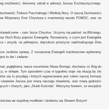
wg możliwości, bierzemy udział w adoracji Jezusa Eucharystycznego.
ęc duchowość Triduum Paschalnego i Wielkiej Nocy. O naszej Duchowości
ctwa Misjonarzy Krwi Chrystusa o znamiennej nazwie POMOC, oraz na
doświadczenie – sam Jezus Chrystus. Uczymy się patrzeć na Bliźniego,
 oraz Duch Boży poprzez Ewangelię. Rozważamy, o czym jest Ewangelia
rca i umysły na pełniejsze, dojrzalsze przeżycie nadchodzącego Dnia
nasze osobiste sprawy. Z rozważanej Ewangelii każdorazowo wybieramy
st to dar i zadanie.
ryzmat, pogłębiamy nasze rozumienie Słowa Bożego, słuchamy co Bóg do
y, w sklepie. Tym sposobem czas w tygodniu staje się okazją by zło
re się tu przydają i których wypracowanie jest celem naszej formacji
cierpienie Jezusa jest miarą naszego zbawienia, oraz miarą godności
ących i chorych, jako „Skarb Kościoła”. Wierzymy bowiem, że wszędzie
tnictwa we wspólnej modlitwie i dzieleniu się Słowem Bożym!