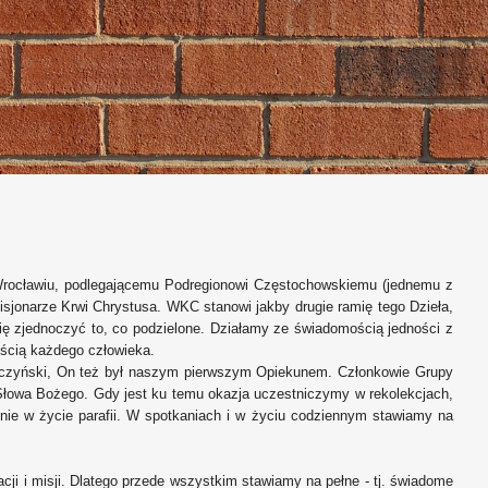
 Wrocławiu, podlegającemu Podregionowi Częstochowskiemu (jednemu z
sjonarze Krwi Chrystusa. WKC stanowi jakby drugie ramię tego Dzieła,
się zjednoczyć to, co podzielone. Działamy ze świadomością jedności z
ścią każdego człowieka.
k Tyczyński, On też był naszym pierwszym Opiekunem. Członkowie Grupy
 Słowa Bożego. Gdy jest ku temu okazja uczestniczymy w rekolekcjach,
e w życie parafii. W spotkaniach i w życiu codziennym stawiamy na
cji i misji. Dlatego przede wszystkim stawiamy na pełne - tj. świadome