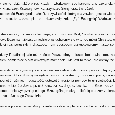
y się to robić także przed każdym wtorkowym spotkaniem, a w czwartek, 
. Franciszek Ksawery, św. Katarzyna ze Sieny, oraz św. Józef.
uchowość Eucharystii, całej Rzeczywistości, którą ona zawiera, jest to wi
cie, a także w czasopiśmie – dwumiesięczniku „Żyć Ewangelią” Wydawni
tusa – uczymy się słuchać tego, co mówi nasz Brat, Siostra, a przez ich 
łowo Boże na najbliższą niedzielę wsłuchujemy się w to, co mówi Chrystus,
ajbardziej nas poruszyły i dlaczego. Tym sposobem przygotowujemy nasze se
iny Parafialnej, ale też Kościół Powszechny, miasto, kraj, świat, oraz 
ień, pamiętając o nim w każdym momencie. Nie jest to łatwe, ale wiemy, że je
ejny dzień uczymy się żyć i patrzeć na siebie, ludzi i świat poprzez Jej p
esiemy Dobrą Nowinę wszędzie tam gdzie jesteśmy: w domu, pracy, na ulic
odność, uśmiech, otwartość, gotowość niesienia pomocy to umiejętności, któ
enie sobie, że Jezus przelał Krew za każdego człowieka i ta Krew, Krzyż, 
oc – nie wyłączając nikogo. Szczególną troską i miłością otaczamy cierpi
ystusa – Naszego Zbawiciela.
esiąca po wieczornej Mszy Świętej w salce na plebanii. Zachęcamy do uczes