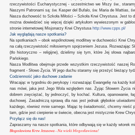
rzeczywistości Eucharystycznej - uczestnictwo we Mszy św., staram
Naszymi Patronami są: św. Kasper del Bufalo, św. Maria de Mattias, św
Nasza duchowość to Szkoła Miłości – Szkoła Krwi Chrystusa. Jest to d
można dowiedzieć się więcej dzięki artykułom wywieszonym w gablo
stronie internetowej Misjonarzy Krwi Chrystusa
http://www.cpps.pl/
Jak wyglądają nasze spotkania?
Na spotkaniach – obok wspólnotowej modlitwy w duchowości Krwi Chrys
na całą rzeczywistość miłosiernym spojrzeniem Jezusa. Rozważając S
(tło historyczno – religijne), dzielimy się tym, które Jej słowa n
Pańskiego.
Nasza Modlitwa obejmuje przede wszystkim rzeczywistość naszej Rodz
fragment - Słowo Życia. W jego duchu staramy się przeżyć bieżący tydz
Codzienność jako duchowe zadanie
Wracając w tygodniu do perykopy i rozważając Ewangelię na każdy kol
nas mówi, jaka jest Jego Wola względem nas. Żyjąc Słowem Życia ni
dobrem zwyciężać, by jednoczyć, by kochać. Kultura, opanowanie, łag
duchowej. Zasadniczą sprawą dla nas jest jednak głębokie uświadomi
każdego, również mnie samego. Mając tę świadomość, chcemy nieść pom
tam, gdzie jest cierpienie w świecie, obecna jest mistycznie Krew Chr
Przyłącz się do nas!
Zapraszamy na nasze spotkania, które odbywają się w każdy wtorek mi
Na wieki błogosławiona!
Błogosławiona Krew Jezusowa -