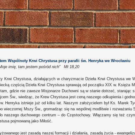
tem Wspólnoty Krwi Chrystusa przy parafii św. Henryka we Wrocławiu
Moje imię, tam jestem pośród nich” Mt 18,20
ty Krwi Chrystusa, działających w charyzmacie Dzieła Krwi Chrystusa we
iecką częścią Dzieła Krwi Chrystusa sprawują od początku XIX w. Księża Mi
 tam, gdzie nie zawsze Misjonarze Duchowni są w stanie dotrzeć, starając 
em Św., wiedząc, że Krew Chrystusa jest ceną naszego odkupienia i godno
i Św. Henryka istnieje już od kilku lat. Naszym założycielem był Ks. Mare
 po wieczornej Mszy Św., gromadząc się na wspólnej modlitwie i rozważaniu
do naszego duchowego centrum – do Częstochowy. Włączamy się też czynni
stusa pojmowaną jako Miłość.
żowanego jest zasadą naszej formacji i działania, zasadą życia - ewangeliza