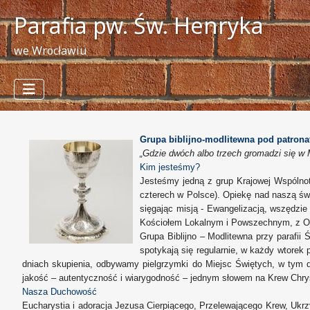
Parafia pw. Św. Henryka
we Wrocławiu
Grupa biblijno-modlitewna pod patrona
„Gdzie dwóch albo trzech gromadzi się w 
Kim jesteśmy?
Jesteśmy jedną z grup Krajowej Wspólno
czterech w Polsce). Opiekę nad naszą św
sięgając misją - Ewangelizacją, wszędzie
Kościołem Lokalnym i Powszechnym, z Ojc
Grupa Biblijno – Modlitewna przy parafi
spotykają się regularnie, w każdy wtorek
dniach skupienia, odbywamy pielgrzymki do Miejsc Świętych, w tym 
jakość – autentyczność i wiarygodność – jednym słowem na Krew Chry
Nasza Duchowość
Eucharystia i adoracja Jezusa Cierpiącego, Przelewającego Krew, Ukrzy