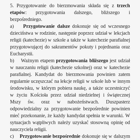
5. Przygotowanie do bierzmowania składa się z
trzech
etapów
: przygotowania dalszego, bliższego i
bezpośredniego.
a)
Przygotowanie dalsze
dokonuje się od wczesnego
dzieciństwa w rodzinie, następnie poprzez udział w lekcjach
religii (katechezie) w szkole a także w katechezie parafialnej
przygotowującej do sakramentów pokuty i pojednania oraz
Eucharystii.
b) Ważnym etapem
przygotowania bliższego
jest udział
w nauczaniu religii (katechezie szkolnej) oraz w katechezie
parafialnej. Kandydat do bierzmowania powinien zatem
regularnie uczęszczać na lekcje religii w szkole lub w innym
środowisku, w którym pobiera naukę, a także uczestniczyć
w życiu Kościoła przez udział niedzielnej i świątecznej
Mszy św. oraz w nabożeństwach. Duszpasterz
odpowiedzialny za przygotowanie bezpośrednie powinien
mieć przekonanie, że każdy kandydat spełnia te warunki. W
sytuacjach wątpliwych należy uzyskać stosowną opinię od
nauczyciela religii.
c)
Przygotowanie bezpośrednie
dokonuje się w dalszym