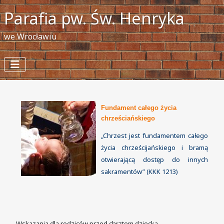
Parafia pw. Św. Henryka
we Wrocławiu
Fundament całego życia
chrześciańskiego
„Chrzest jest fundamentem całego
życia chrześcijańskiego i bramą
otwierającą dostęp do innych
sakramentów” (KKK 1213)
Wskazania dla rodziców przed chrztem dziecka.