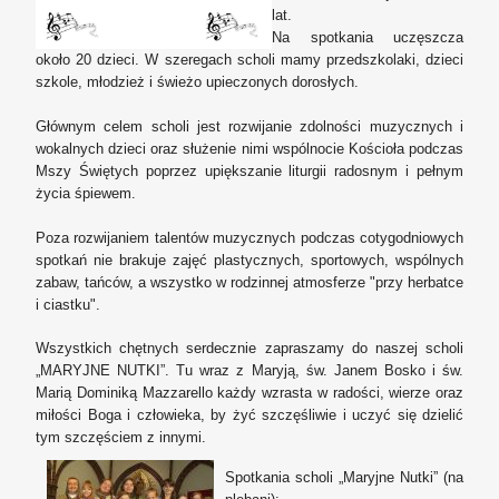
lat.
Na spotkania uczęszcza
około 20 dzieci. W szeregach scholi mamy przedszkolaki, dzieci
szkole, młodzież i świeżo upieczonych dorosłych.
Głównym celem scholi jest rozwijanie zdolności muzycznych i
wokalnych dzieci oraz służenie nimi wspólnocie Kościoła podczas
Mszy Świętych poprzez upiększanie liturgii radosnym i pełnym
życia śpiewem.
Poza rozwijaniem talentów muzycznych podczas cotygodniowych
spotkań nie brakuje zajęć plastycznych, sportowych, wspólnych
zabaw, tańców, a wszystko w rodzinnej atmosferze "przy herbatce
i ciastku".
Wszystkich chętnych serdecznie zapraszamy do naszej scholi
„MARYJNE NUTKI”. Tu wraz z Maryją, św. Janem Bosko i św.
Marią Dominiką Mazzarello każdy wzrasta w radości, wierze oraz
miłości Boga i człowieka, by żyć szczęśliwie i uczyć się dzielić
tym szczęściem z innymi.
Spotkania scholi „Maryjne Nutki” (na