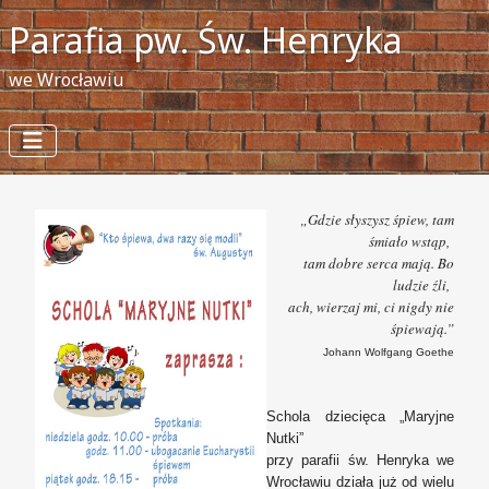
Parafia pw. Św. Henryka
we Wrocławiu
„Gdzie słyszysz śpiew, tam
śmiało wstąp,
tam dobre serca mają. Bo
ludzie źli,
ach, wierzaj mi, ci nigdy nie
śpiewają.”
Johann Wolfgang Goethe
Schola dziecięca „Maryjne
Nutki”
przy parafii św. Henryka we
Wrocławiu działa już od wielu