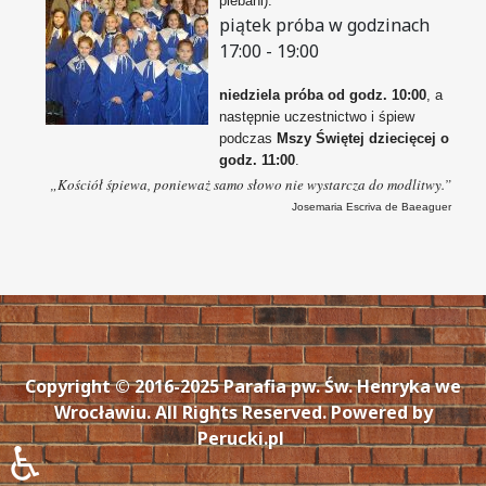
plebani):
piątek próba w godzinach
17:00 - 19:00
niedziela próba od godz. 10:00
, a
następnie uczestnictwo i śpiew
podczas
Mszy Świętej dziecięcej o
godz. 11:00
.
„Kościół śpiewa, ponieważ samo słowo nie wystarcza do modlitwy.”
Josemaria Escriva de Baeaguer
Copyright © 2016-2025 Parafia pw. Św. Henryka we
Wrocławiu. All Rights Reserved. Powered by
Perucki.pl
♿