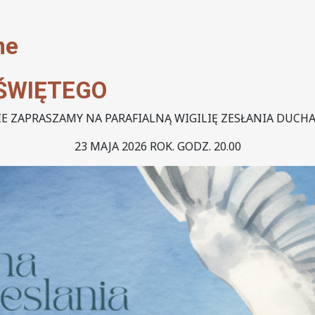
ne
 ŚWIĘTEGO
E ZAPRASZAMY NA PARAFIALNĄ WIGILIĘ ZESŁANIA DUCH
23 MAJA 2026 ROK. GODZ. 20.00