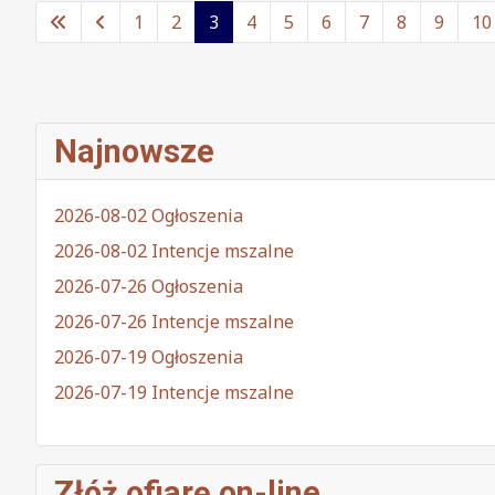
1
2
3
4
5
6
7
8
9
10
Najnowsze
2026-08-02 Ogłoszenia
2026-08-02 Intencje mszalne
2026-07-26 Ogłoszenia
2026-07-26 Intencje mszalne
2026-07-19 Ogłoszenia
2026-07-19 Intencje mszalne
Złóż ofiarę on-line