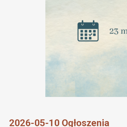
2026-05-10 Ogłoszenia