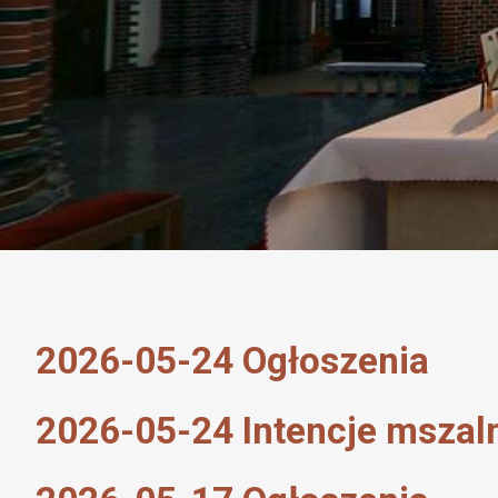
2026-05-24 Ogłoszenia
2026-05-24 Intencje mszal