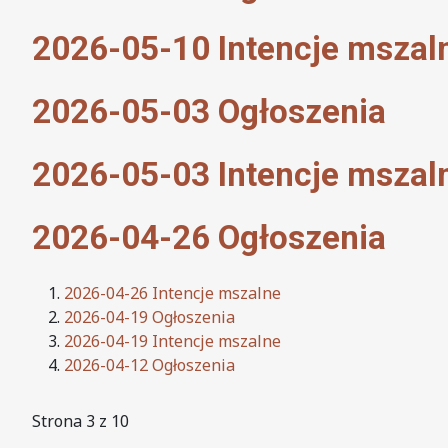
2026-05-10 Intencje mszal
2026-05-03 Ogłoszenia
2026-05-03 Intencje mszal
2026-04-26 Ogłoszenia
2026-04-26 Intencje mszalne
2026-04-19 Ogłoszenia
2026-04-19 Intencje mszalne
2026-04-12 Ogłoszenia
Strona 3 z 10