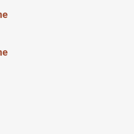
ne
ne