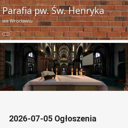
Parafia pw. Św. Henryka
we Wrocławiu
2026-07-05 Ogłoszenia