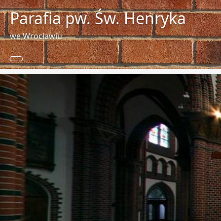
Parafia pw. Św. Henryka
we Wrocławiu